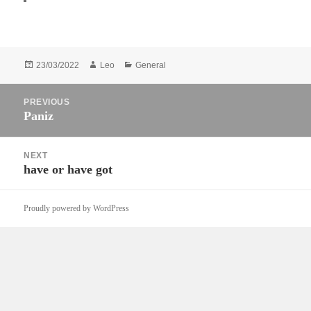
Posted
Author
Categories
23/03/2022
Leo
General
on
Post
PREVIOUS
navigation
Paniz
Previous
post:
NEXT
have or have got
Next
post:
Proudly powered by WordPress