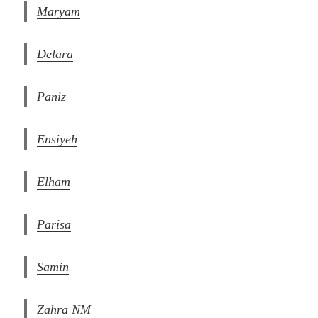
Maryam
Delara
Paniz
Ensiyeh
Elham
Parisa
Samin
Zahra NM