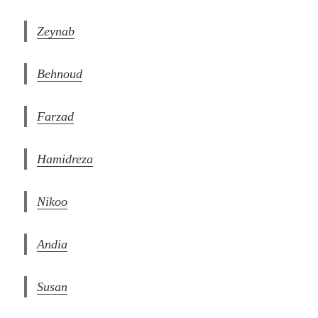
Zeynab
Behnoud
Farzad
Hamidreza
Nikoo
Andia
Susan