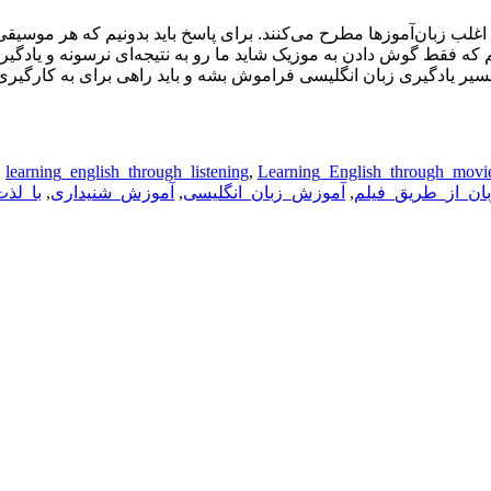
ب زبان‌آموز‌ها مطرح می‌کنند. برای پاسخ باید بدونیم که هر موسیقی‌
م که فقط گوش دادن به موزیک شاید ما رو به نتیجه‌ای نرسونه و یادگ
مسیر یادگیری زبان انگلیسی فراموش بشه و باید راهی برای به کارگیری آن
,
learning_english_through_listening
,
Learning_English_through_movi
ان_از_طریق_فیلم
,
آموزش_زبان_انگلیسی
,
آموزش_شنیداری
,
با_لذت