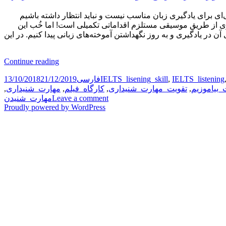
ای برای یادگیری زبان مناسب نیست و نباید انتظار داشته باشیم
یری از طریق موسیقی مستلزم اقداماتی تکمیلی است! اما خُب این
 در یادگیری و به روز نگهداشتن آموخته‌های زبانی پیدا کنیم. در این
چطوری
Continue reading
از
Posted
Categories
Tags
IELTS_listening
,
IELTS_lisening_skill
فارسی
21/12/2019
13/10/2018
طریق
on
_بیاموزیم
,
تقویت_مهارت_شنیداری
,
کارگاه_فیلم
,
مهارت_شنیداری
,
موسیقی
on
Leave a comment
مهارت_شنیدن
انگلیسی
چطوری
Proudly powered by WordPress
یاد
از
بگیریم؟
طریق
موسیقی
انگلیسی
یاد
بگیریم؟