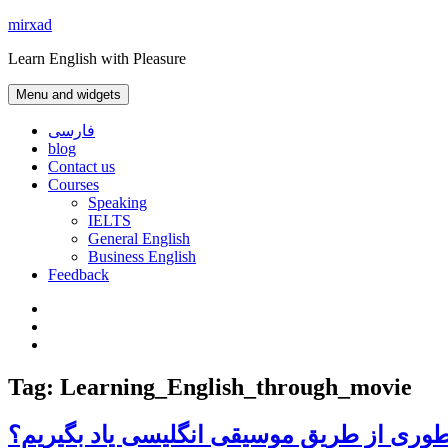
Skip
mirxad
to
Learn English with Pleasure
content
Menu and widgets
فارسی
blog
Contact us
Courses
Speaking
IELTS
General English
Business English
Feedback
Instagram
WhatsApp
Contact
us
Tag:
Learning_English_through_movie
وری از طریق موسیقی انگلیسی یاد بگیریم؟