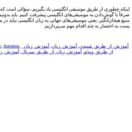
اینکه چطوری از طریق موسیقی انگلیسی یاد بگیریم، سؤالی است که اغل
صرفاً با گوش‌دادن به موسیقی‌های انگلیسی پیشرفت کنیم. باید بدونی
منبع هیجان‌انگیز، یعنی موسیقی‌های جهانی به زبان انگلیسی نباید در 
پست به اختصار به چند اقدام مهم می‌پردازیم.
آموزش_از_طریق_شنیدن
,
آموزش_زبان
,
آموزش_زبان_
,
listening
,
e
از_طریق_ویدئو
,
آموزش_زبان_از_طریق_سریال
,
آموزش_زب