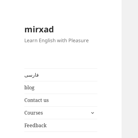
mirxad
Learn English with Pleasure
فارسی
blog
Contact us
expand
Courses
child
menu
Feedback