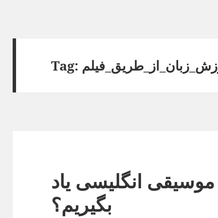
زش_زبان_از_طریق_فیلم
Tag:
وسیقی انگلیسی یاد
بگیریم؟